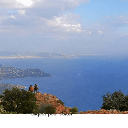
Exporter les lignes sélectionnées
Exporter toutes les colonnes
Exporter uniquement les colonnes affichées
Menu
<
>
Programme Octobre 2025 à Décembre 2026
Inscription voyages, Séjours
Randos à la journée
?>
Images de la page d'accueil
Cliquez pour éditer