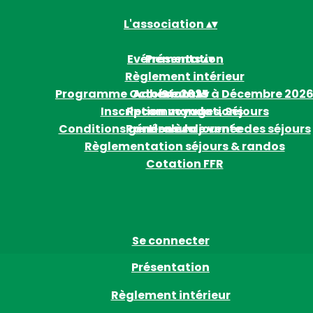
L'association
▴
▾
Evénements
Présentation
▴
▾
Règlement intérieur
Programme Octobre 2025 à Décembre 202
Adhésions
Statuts
▴
▾
Inscription voyages, Séjours
Recommandations
Conditions générales de vente des séjours
Randos à la journée
Liens
▴
▾
Règlementation séjours & randos
Cotation FFR
Se connecter
Présentation
Règlement intérieur