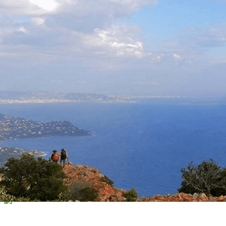
Exporter les lignes sélectionnées
Exporter toutes les colonnes
Exporter uniquement les colonnes affichées
Menu
<
>
Programme Octobre 2025 à Décembre 2026
Inscription voyages, Séjours
Randos à la journée
?>
Images de la page d'accueil
Cliquez pour éditer